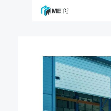
跳
至
跨平台外送
TMS運
主
要
內
容