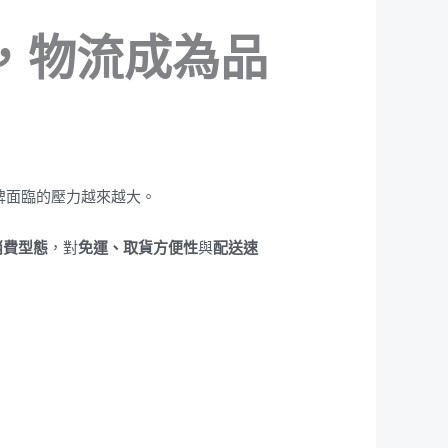
及，物流成為品
牌面臨的壓力越來越大。
消費型態
，對
免運、取貨方便性
與
配送速
。