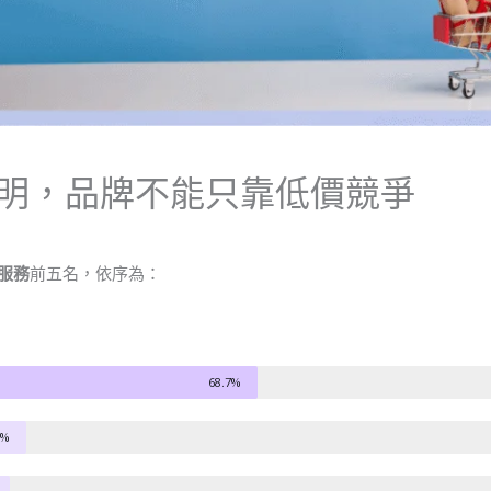
透明，品牌不能只靠低價競爭
 服務
前五名，依序為：
68.7%
2%