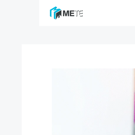
跳
至
跨平台外送
TMS運
主
要
內
容