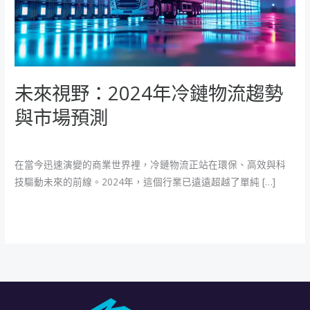
冷
鏈
物
流
趨
未來視野：2024年冷鏈物流趨勢
勢
與市場預測
與
市
米特新聞
/
魚大
場
在當今迅速演變的商業世界裡，冷鏈物流正站在環保、高效與科
預
技驅動未來的前線。2024年，這個行業已遠遠超越了單純 […]
測
閱讀全文 »