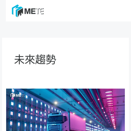
跳
至
主
要
內
容
未來趨勢
未
來
視
野：
2024
年