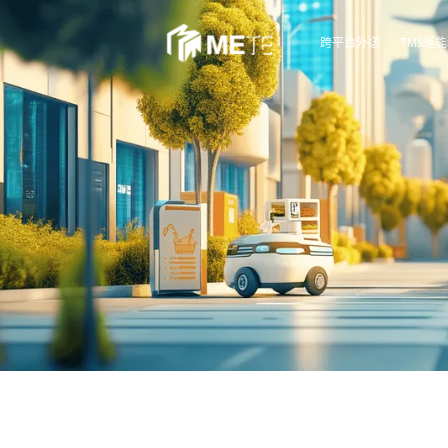
跳
至
跨平台外送
TMS運
主
要
內
容