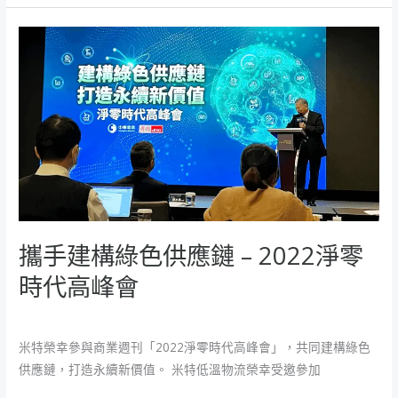
全
到
攜
達
手
顧
建
客
構
手
綠
中
色
供
應
鏈
–
攜手建構綠色供應鏈 – 2022淨零
2022
時代高峰會
淨
零
米特新聞
/
魚大
時
米特榮幸參與商業週刊「2022淨零時代高峰會」，共同建構綠色
代
供應鏈，打造永續新價值。 米特低溫物流榮幸受邀參加
高
峰