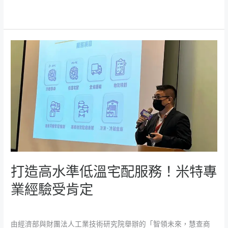
閱讀全文 »
會
打
造
高
水
準
低
溫
宅
配
服
打造高水準低溫宅配服務！米特專
務！
業經驗受肯定
米
特
米特新聞
/
魚大
專
由經濟部與財團法人工業技術研究院舉辦的「智領未來，慧查商
業