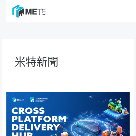
跳
至
主
要
內
容
米特新聞
媒
體
聚
光
下
的