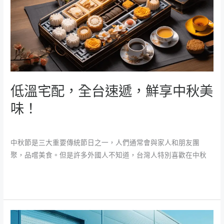
配，
全
台
速
遞，
鮮
享
低溫宅配，全台速遞，鮮享中秋美
中
秋
味！
美
米特新聞
/
魚大
味！
中秋節是三大重要傳統節日之一，人們通常會與家人和朋友團
聚，品嚐美食。但是許多外國人不知道，台灣人特別喜歡在中秋
閱讀全文 »
新