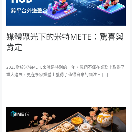
米
特
METE：
驚
媒體聚光下的米特METE：驚喜與
喜
與
肯定
肯
定
米特新聞
/
魚大
2023對於米特METE來說是特別的一年。我們不僅在業務上取得了
重大進展，更在多家媒體上獲得了值得自豪的關注。 […]
閱讀全文 »
低
溫
宅