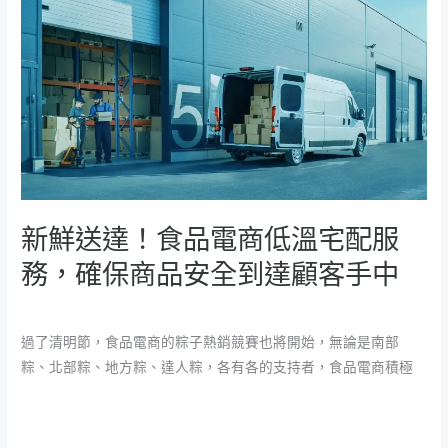
鮮
送
達！
食
品
電
商
低
溫
新鮮送達！食品電商低溫宅配服
宅
配
務，確保商品安全到達顧客手中
服
米特新聞
/
魚大
務，
確
過了清明節，食品電商的粽子熱銷競賽也將開始，無論是南部
保
粽、北部粽、地方粽、達人粽，各有各的支持者，食品電商積極
商
品
閱讀全文 »
安