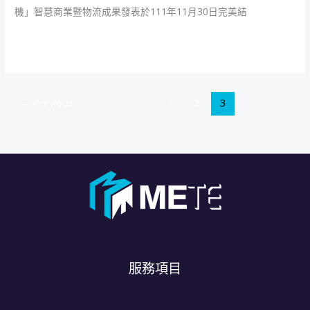
機」智慧商業暨物流成果發表於111年11月30日完美結
經
驗
閱讀全文 »
受
肯
定
←
Previous
1
2
3
服務項目