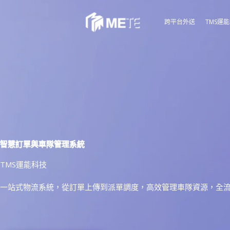
跳
至
跨平台外送
TMS運
主
要
內
容
智慧訂單與車隊管理系統
TMS運能科技
一站式物流系統，從訂單上傳到派單調度，高效管理車隊資源，全